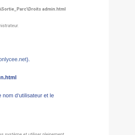
\Sortie_Parc\Droits admin.html
istrateur.
nlycee.net
).
in.html
nom d’utilisateur et le
es système et utiliser pleinement