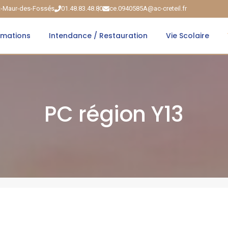
nt-Maur-des-Fossés
01.48.83.48.80
ce.0940585A@ac-creteil.fr
rmations
Intendance / Restauration
Vie Scolaire
PC région Y13