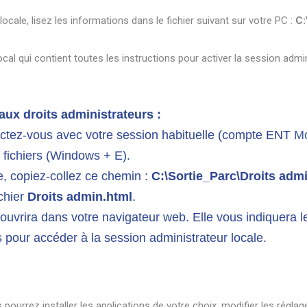
cale, lisez les informations dans le fichier suivant sur votre PC :
C:
local qui contient toutes les instructions pour activer la session admin
ux droits administrateurs :
ectez-vous avec votre session habituelle (compte ENT
Mo
 fichiers (Windows + E).
e, copiez-collez ce chemin :
C:\Sortie_Parc\Droits adm
ichier
Droits admin.html
.
ouvrira dans votre navigateur web. Elle vous indiquera le 
pour accéder à la session administrateur locale.
pourrez installer les applications de votre choix, modifier les réglag