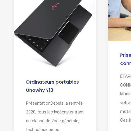
Pris
con
ÉTAP
Ordinateurs portables
CONN
Unowhy Y13
Muni
votre
PrésentationDepuis la rentrée
mot 
2020, tous les lycéens entrant
Ces i
en classe de 2nde générale,
technologique ou