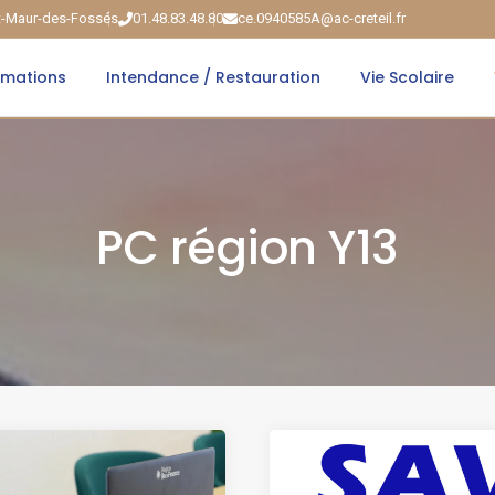
nt-Maur-des-Fossés
01.48.83.48.80
ce.0940585A@ac-creteil.fr
rmations
Intendance / Restauration
Vie Scolaire
PC région Y13