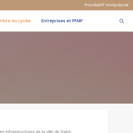
Pronote
ENT monlycée.net
Vivre au Lycée
Entreprises et PFMP
s
 infrastructures de la ville de Saint-