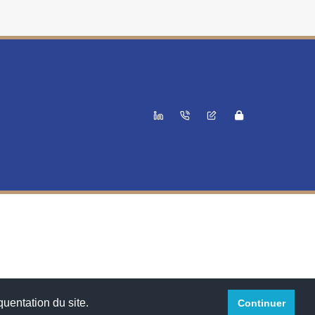
™
quentation du site.
Continuer