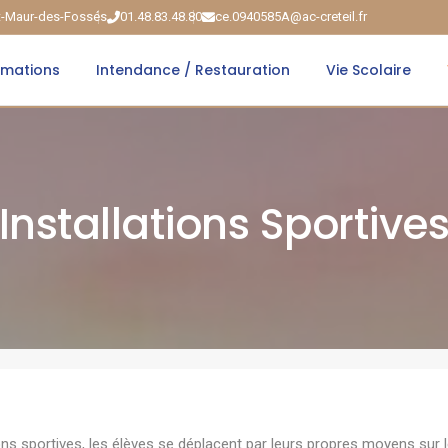
nt-Maur-des-Fossés
01.48.83.48.80
ce.0940585A@ac-creteil.fr
rmations
Intendance / Restauration
Vie Scolaire
Installations Sportive
ons sportives, les élèves se déplacent par leurs propres moyens sur les