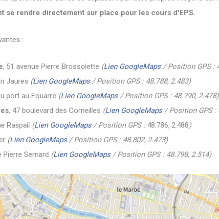
t se rendre directement sur place pour les cours d'EPS.
vantes :
e
, 51 avenue Pierre Brossolette
(
Lien GoogleMaps
/ Position GPS : 
an Jaures
(
Lien GoogleMaps
/ Position GPS : 48.788, 2.483)
 du port au Fouarre
(
Lien GoogleMaps
/ Position GPS : 48.790, 2.478)
les
, 47 boulevard des Corneilles
(
Lien GoogleMaps
/ Position GPS : 
ue Raspail
(
Lien GoogleMaps
/ Position GPS :
48.786, 2.488
)
ier
(
Lien GoogleMaps
/ Position GPS : 48.802, 2.473)
e Pierre Semard
(
Lien GoogleMaps
/ Position GPS : 48.798, 2.514)