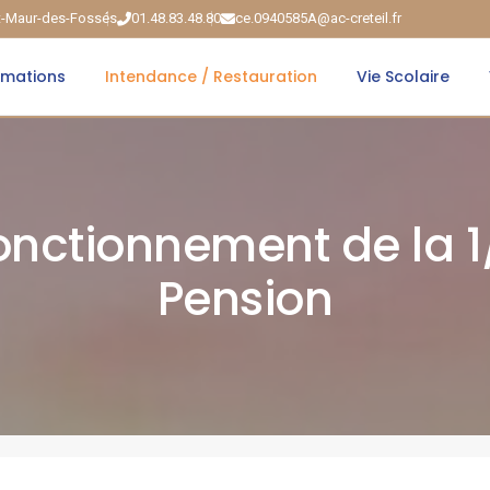
nt-Maur-des-Fossés
01.48.83.48.80
ce.0940585A@ac-creteil.fr
rmations
Intendance / Restauration
Vie Scolaire
onctionnement de la 1
Pension