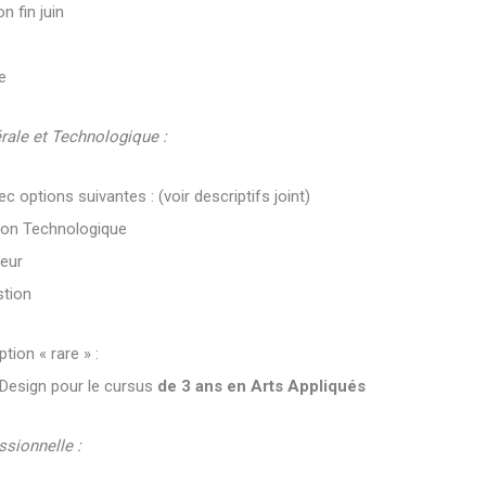
 fin juin
e
ale et Technologique :
 options suivantes : (voir descriptifs joint)
ion Technologique
ieur
tion
ion « rare » :
 Design pour le cursus
de 3 ans en Arts Appliqués
sionnelle :