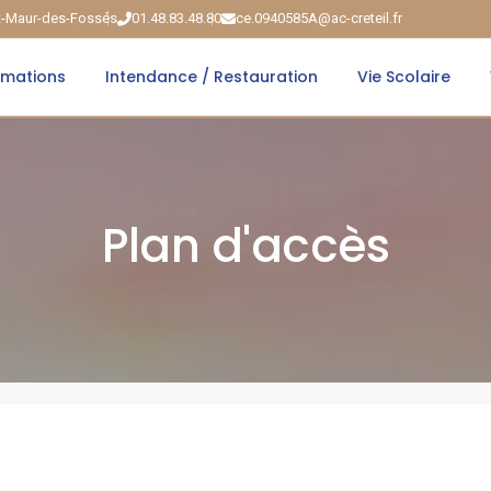
nt-Maur-des-Fossés
01.48.83.48.80
ce.0940585A@ac-creteil.fr
rmations
Intendance / Restauration
Vie Scolaire
Plan d'accès