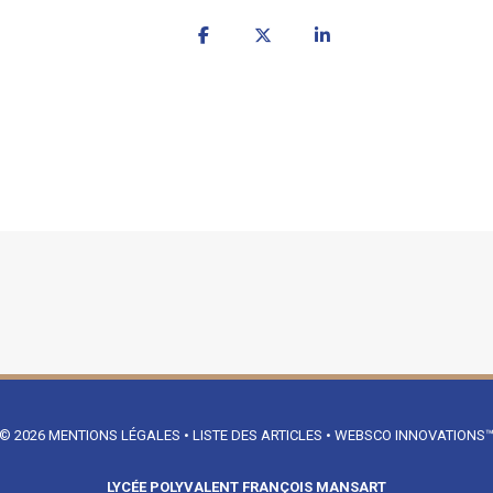
© 2026
MENTIONS LÉGALES
•
LISTE DES ARTICLES
•
WEBSCO INNOVATIONS
LYCÉE POLYVALENT FRANÇOIS MANSART