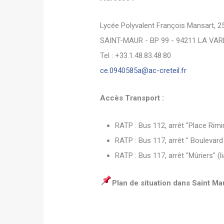
Lycée Polyvalent François Mansart, 2
SAINT-MAUR - BP 99 - 94211 LA VA
Tel : +33.1.48.83.48.80
ce.0940585a@ac-creteil.fr
Accès Transport :
RATP : Bus 112, arrêt "Place Rimin
RATP : Bus 117, arrêt " Boulevard
RATP : Bus 117, arrêt "Mûriers" (l
Plan de situation dans Saint M