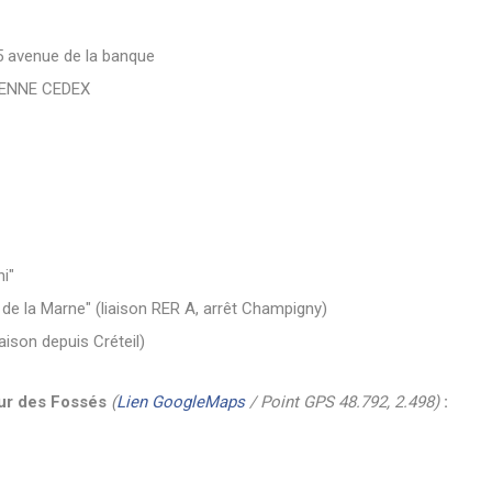
5 avenue de la banque
RENNE CEDEX
i"
 de la Marne" (liaison RER A, arrêt Champigny)
iaison depuis Créteil)
aur des Fossés
(
Lien GoogleMaps
/ Point GPS 48.792, 2.498)
: