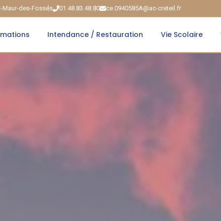
nt-Maur-des-Fossés
01.48.83.48.80
ce.0940585A@ac-creteil.fr
rmations
Intendance / Restauration
Vie Scolaire