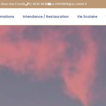
nt-Maur-des-Fossés
01.48.83.48.80
ce.0940585A@ac-creteil.fr
rmations
Intendance / Restauration
Vie Scolaire