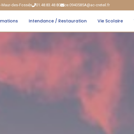
nt-Maur-des-Fossés
01.48.83.48.80
ce.0940585A@ac-creteil.fr
rmations
Intendance / Restauration
Vie Scolaire