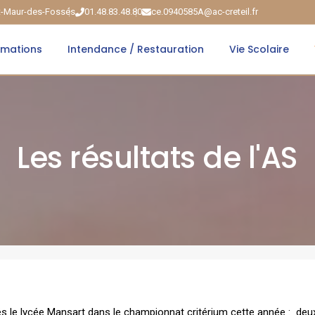
nt-Maur-des-Fossés
01.48.83.48.80
ce.0940585A@ac-creteil.fr
rmations
Intendance / Restauration
Vie Scolaire
Les résultats de l'AS
és le lycée Mansart dans le championnat critérium cette année : deu