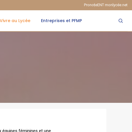
Pronote
ENT monlycée.net
Vivre au Lycée
Entreprises et PFMP
x équipes féminines et une